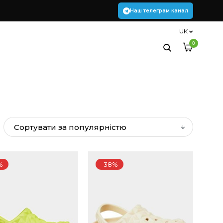
Наш телеграм канал
UK
0
%
-38%