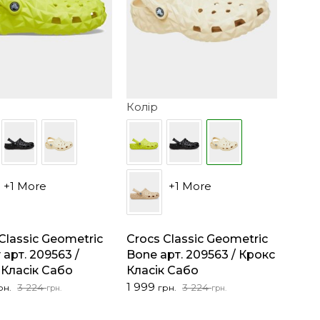
Колір
+1 More
+1 More
Classic Geometric
Crocs Classic Geometric
y арт. 209563 /
Bone арт. 209563 / Крокс
 Класік Сабо
Класік Сабо
альна
на
Оригінальна
Поточна
1 999
3 224
3 224
рн.
грн.
грн.
грн.
ціна:
ціна:
3
1