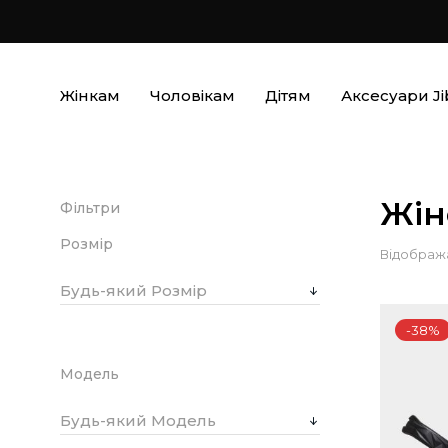
Жінкам
Чоловікам
Дітям
Аксесуари Ji
Жін
Фільтри
Розмір
Відобража
Будь-який Розмір
-38%
Модель
Будь-який Модель