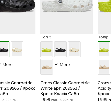
Колір
Колір
1 More
+1 More
lassic Geometric
Crocs Classic Geometric
Crocs 
т. 209563 / Крокс
White арт. 209563 /
Acidit
Сабо
Крокс Класік Сабо
Крокс
льна
Оригінальна
Поточна
Оригін
Поточ
1 999
1 999
3 224
3 224
.
грн.
г
грн.
грн.
ціна:
ціна:
ціна:
ціна:
3
1
3
1