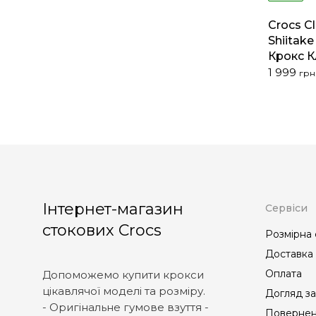
Crocs C
Shiitake
Крокс К
Оригіна
Поточна
1 999
грн
ціна:
ціна:
3
1
224 грн..
999 грн..
Інтернет-магазин
Сервіси
стокових Crocs
Розмірна 
Доставка
Оплата
Допоможемо купити крокси
цікавлячої моделі та розміру.
Догляд за
- Оригінальне гумове взуття -
Повернен