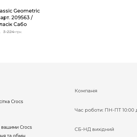
lassic Geometric
 арт. 209563 /
ласік Сабо
льна
3 224
.
грн.
Компанія
сітка Crocs
Час роботи:
ПН-ПТ 10:00 д
 вашими Crocs
СБ-НД вихідний
ня та обмін