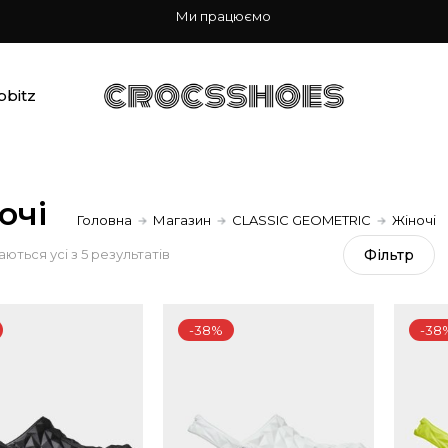
Ми працюємо
bbitz
очі
Головна
Магазин
CLASSIC GEOMETRIC
Жіночі
Sorted
ються усі з 5 результатів
Фiльтр
by
-38%
-38
popularity