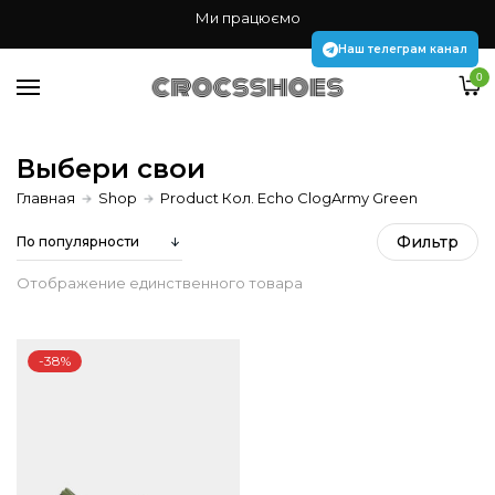
Жінкам
Ми працюємо
Чоловікам
Наш телеграм канал
0
Дітям
Аксесуари Jibbitz
Выбери свои
Главная
Shop
Product Кол. Echo ClogArmy Green
Наш телеграм канал
Фильтр
Отображение единственного товара
-38%