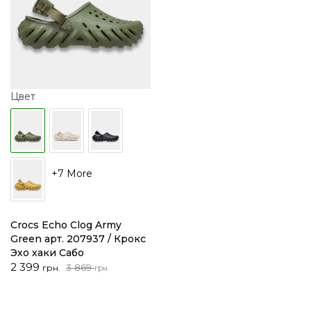
Цвет
+7 More
Crocs Echo Clog Army
Green арт. 207937 / Крокс
Эхо хаки Сабо
Первоначальная
Текущая
2 399
3 869
грн.
грн.
цена
цена:
составляла
2
3
399 грн..