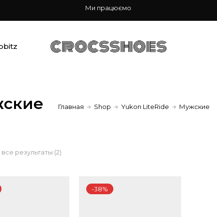
Ми працюємо
bbitz
ские
Главная
Shop
Yukon LiteRide
Мужские
Сортировка:
все результаты (2)
по
-38%
популярности