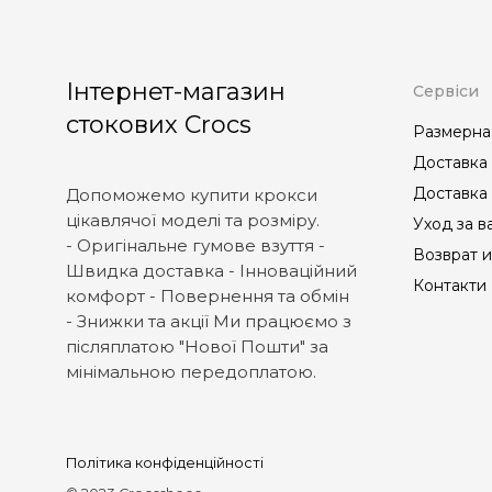
Інтернет-магазин
Сервіси
стокових Crocs
Размерна
Доставка 
Доставка 
Допоможемо купити крокси
цікавлячої моделі та розміру.
Уход за в
- Оригінальне гумове взуття -
Возврат 
Швидка доставка - Інноваційний
Контакти
комфорт - Повернення та обмін
- Знижки та акції Ми працюємо з
післяплатою "Нової Пошти" за
мінімальною передоплатою.
Політика конфіденційності