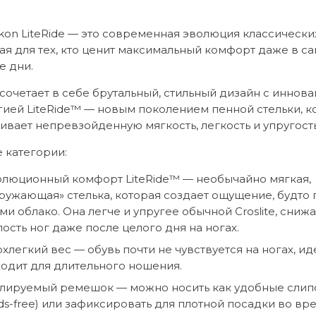
3
999 грн..
224 грн..
ukon LiteRide — это современная эволюция классических
ая для тех, кто ценит максимальный комфорт даже в с
е дни.
сочетает в себе брутальный, стильный дизайн с иннов
гией LiteRide™ — новым поколением пенной стельки, к
ивает непревзойденную мягкость, легкость и упругость
 категории:
люционный комфорт LiteRide™ — необычайно мягкая,
ружающая» стелька, которая создает ощущение, будто 
ми облако. Она легче и упругее обычной Croslite, сниж
лость ног даже после целого дня на ногах.
хлегкий вес — обувь почти не чувствуется на ногах, и
одит для длительного ношения.
лируемый ремешок — можно носить как удобные сли
ds-free) или зафиксировать для плотной посадки во вр