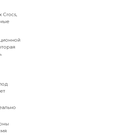
 Crocs,
амые
ационной
оторая
.
под
ает
деально
поны
емя