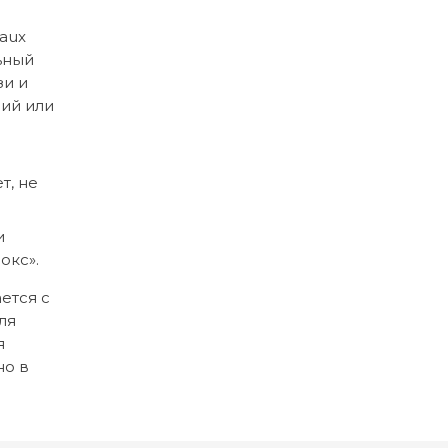
aux
ьный
зи и
вий или
т, не
и
окс».
ется с
ля
я
но в