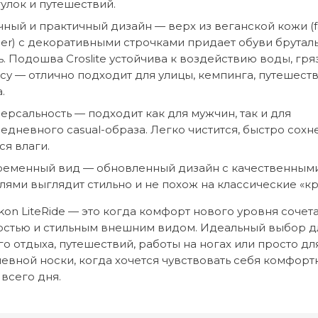
улок и путешествий.
ный и практичный дизайн — верх из веганской кожи (f
her) с декоративными строчками придает обуви брутал
ь. Подошва Croslite устойчива к воздействию воды, гря
су — отлично подходит для улицы, кемпинга, путешест
.
ерсальность — подходит как для мужчин, так и для
едневного casual-образа. Легко чистится, быстро сохне
ся влаги.
еменный вид — обновленный дизайн с качественным
лями выглядит стильно и не похож на классические «кр
kon LiteRide — это когда комфорт нового уровня сочета
стью и стильным внешним видом. Идеальный выбор д
го отдыха, путешествий, работы на ногах или просто дл
евной носки, когда хочется чувствовать себя комфорт
 всего дня.