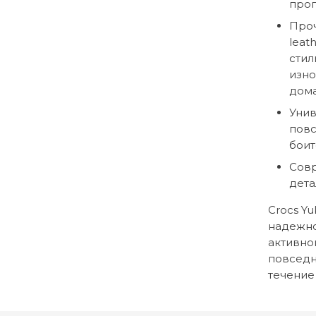
прог
Проч
leat
стил
изно
дома
Унив
повс
боит
Совр
дета
Crocs Yu
надежно
активно
повседн
течение