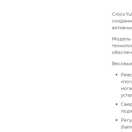
3
999 грн..
224 грн..
Crocs Y
созданн
активны
Модель 
техноло
обеспеч
Весовые
Рево
«пог
нога
уста
Свер
подх
Регу
(han