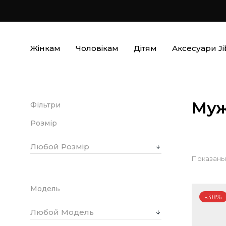
Жінкам
Чоловікам
Дітям
Аксесуари Ji
Муж
Фільтри
Розмір
Любой Розмір
Показаны 
Модель
-38%
Любой Модель