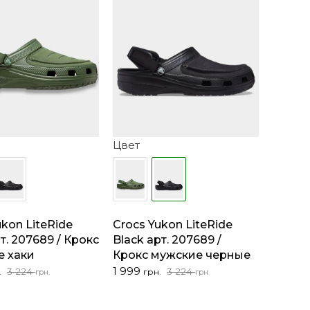
Цвет
ukon LiteRide
Crocs Yukon LiteRide
т. 207689 / Крокс
Black арт. 207689 /
е хаки
Крокс мужские черные
чальная
Первоначальная
Текущая
1 999
3 224
3 224
.
грн.
грн.
грн.
цена
цена:
яла
составляла
1