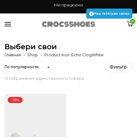
Жінкам
Ми працюємо
Чоловікам
Наш телеграм канал
0
Дітям
Аксесуари Jibbitz
Выбери свои
Главная
Shop
Product Кол. Echo ClogWhite
Наш телеграм канал
Фильтр
Отображение единственного товара
-38%