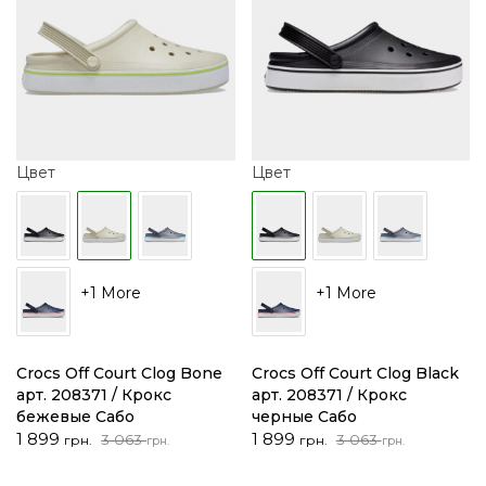
Цвет
Цвет
+1 More
+1 More
Crocs Off Court Clog Bone
Crocs Off Court Clog Black
арт. 208371 / Крокс
арт. 208371 / Крокс
бежевые Сабо
черные Сабо
Первоначальная
Текущая
Первоначальная
Текущая
1 899
1 899
3 063
3 063
грн.
грн.
грн.
грн.
цена
цена:
цена
цена:
составляла
1
составляла
1