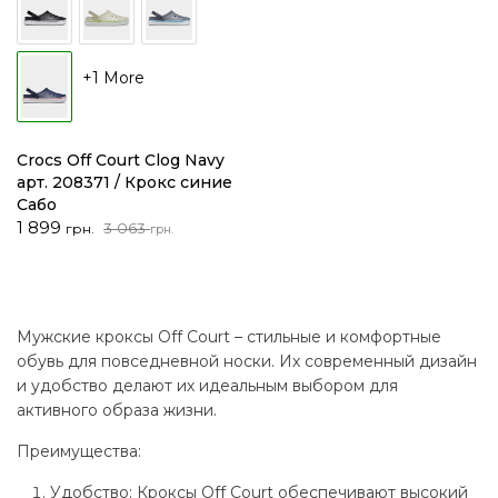
+1 More
Crocs Off Court Clog Navy
арт. 208371 / Крокс синие
Сабо
Первоначальная
Текущая
1 899
3 063
грн.
грн.
цена
цена:
составляла
1
3
899 грн..
063 грн..
Мужские кроксы Off Court – стильные и комфортные
обувь для повседневной носки. Их современный дизайн
и удобство делают их идеальным выбором для
активного образа жизни.
Преимущества:
Удобство: Кроксы Off Court обеспечивают высокий