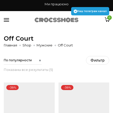
Жінкам
Ми працюємо
Чоловікам
Наш телеграм канал
0
Дітям
Аксесуари Jibbitz
Off Court
Главная
Shop
Мужские
Off Court
Наш телеграм канал
Фильтр
Сортировка:
Показаны все результаты (5)
по
-38%
-38%
популярности