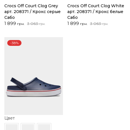
Crocs Off Court Clog Grey
Crocs Off Court Clog White
арт. 208371 / Крокс серые
арт. 208371 / Крокс белые
Сабо
Сабо
Первоначальная
Текущая
Первоначальная
Текущая
1 899
1 899
3 063
3 063
грн.
грн.
грн.
грн.
цена
цена:
цена
цена:
составляла
1
составляла
1
3
899 грн..
3
899 грн..
-38%
063 грн..
063 грн..
Цвет