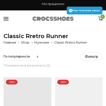
Жінкам
Ми працюємо
Чоловікам
Наш телеграм канал
0
Дітям
Аксесуари Jibbitz
Classic Rretro Runner
Главная
Shop
Мужские
Classic Rretro Runner
Наш телеграм канал
Фильтр
Сортировка:
Показаны все результаты (3)
по
-38%
-38%
популярности