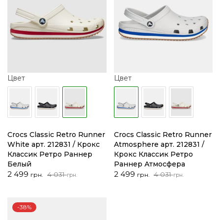
Цвет
Цвет
Crocs Classic Retro Runner
Crocs Classic Retro Runner
White арт. 212831 / Крокс
Atmosphere арт. 212831 /
Классик Ретро Раннер
Крокс Классик Ретро
Белый
Раннер Атмосфера
Первоначальная
Текущая
Первоначальная
Текущая
2 499
2 499
4 031
4 031
грн.
грн.
грн.
грн.
цена
цена:
цена
цена:
составляла
2
составляла
2
4
499 грн..
4
499 грн..
-38%
031 грн..
031 грн..