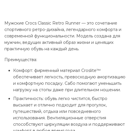
составляла
2
4
499 грн..
031 грн..
Мужские Crocs Classic Retro Runner — это сочетание
спортивного ретро-дизайна, легендарного комфорта и
современной функциональности. Модель создана для
мужчин, ведущих активный образ жизни и ценящих
практичную обувь на каждый день.
Преимущества:
Комфорт:
фирменный материал Croslite™
обеспечивает легкость, превосходную амортизацию
и комфортную посадку. Сабо помогают уменьшить
нагрузку на стопы даже при длительном ношении.
Практичность:
обувь легко чистится, быстро
высыхает и отлично подходит для прогулок,
путешествий, отдыха или повседневного
использования. Вентиляционные отверстия
способствуют циркуляции воздуха и поддерживают
комфорт в любое время года.