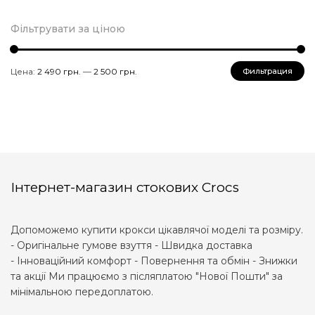
Фільтрувати за ціною
Минимальная
Максимальная
Цена:
2 490 грн.
—
2 500 грн.
Фильтрация
цена
цена
Інтернет-магазин стокових Crocs
Допоможемо купити крокси цікавлячої моделі та розміру.
- Оригінальне гумове взуття - Швидка доставка
- Інноваційний комфорт - Повернення та обмін - Знижки
та акції Ми працюємо з післяплатою "Нової Пошти" за
мінімальною передоплатою.