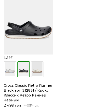
Цвет
Crocs Classic Retro Runner
Black арт. 212831 / Крокс
Классик Ретро Раннер
Черный
Первоначальная
Текущая
2 499
4 031
грн.
грн.
цена
цена: