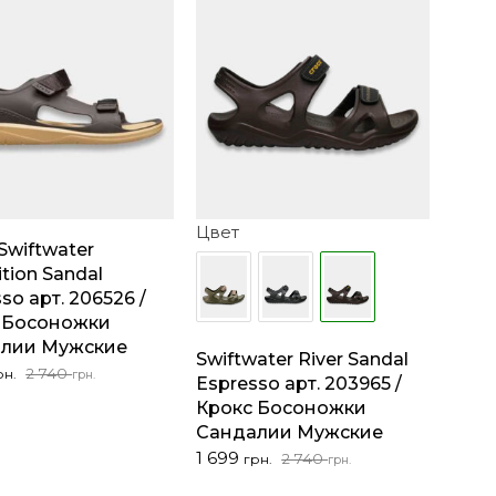
Цвет
Swiftwater
tion Sandal
so арт. 206526 /
 Босоножки
лии Мужские
Swiftwater River Sandal
начальная
ая
2 740
рн.
грн.
Espresso арт. 203965 /
Крокс Босоножки
ляла
Сандалии Мужские
..
Первоначальная
Текущая
1 699
..
2 740
грн.
грн.
цена
цена: