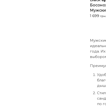
Босоно
Мужски
Первона
Текущая
1 699
грн
цена
цена:
составл
1
2
699 грн..
740 грн..
Мужские
идеальн
года. И
выбором
Преимущ
Удоб
благ
дыша
Стил
санд
по г