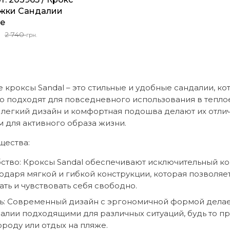
состав
1
цена
цена:
жки Сандалии
2
699 грн
составляла
1
е
740 грн
2
699 грн..
чальная
2 740
740 грн..
.
грн.
яла
 кроксы Sandal – это стильные и удобные сандалии, к
о подходят для повседневного использования в тепло
х легкий дизайн и комфортная подошва делают их отл
 для активного образа жизни.
ества:
ство: Кроксы Sandal обеспечивают исключительный к
одаря мягкой и гибкой конструкции, которая позволяе
ть и чувствовать себя свободно.
ь: Современный дизайн с эргономичной формой делае
алии подходящими для различных ситуаций, будь то пр
ороду или отдых на пляже.