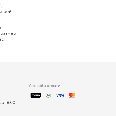
,
своей
е
й размер
ас!
Способи оплати
о 18:00