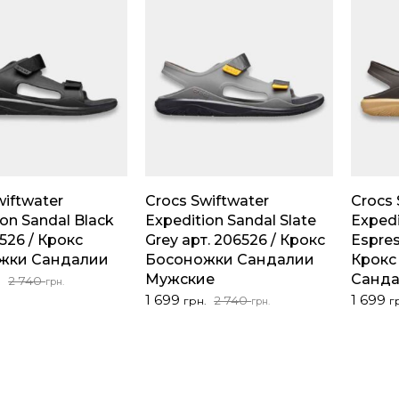
wiftwater
Crocs Swiftwater
Crocs 
ion Sandal Black
Expedition Sandal Slate
Expedi
526 / Крокс
Grey арт. 206526 / Крокс
Espres
жки Сандалии
Босоножки Сандалии
Крокс
чальная
Мужские
Санда
2 740
.
грн.
Первоначальная
Текущая
Перво
Текущ
1 699
1 699
2 740
грн.
г
грн.
яла
цена
цена:
цена
цена:
составляла
1
состав
1
2
699 грн..
2
699 грн
740 грн..
740 грн