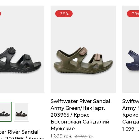
-38%
-38
Swiftwater River Sandal
Swiftw
Army Green/Haki арт.
Army N
203965 / Крокс
Крокс
Босоножки Сандалии
Санда
Мужские
Перво
Текущ
1 699
г
er River Sandal
цена
цена:
Первоначальная
Текущая
1 699
2 740
грн.
грн.
т. 203965 / Крокс