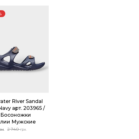
составляла
1
2
699 грн..
740 грн..
%
ater River Sandal
avy арт. 203965 /
 Босоножки
лии Мужские
начальная
ая
2 740
рн.
грн.