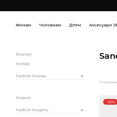
Жінкам
Чоловікам
Дітям
Аксесуари Ji
San
Фільтри
Розмір
Любой Розмір
Показаны 
Модель
-38%
Любой Модель