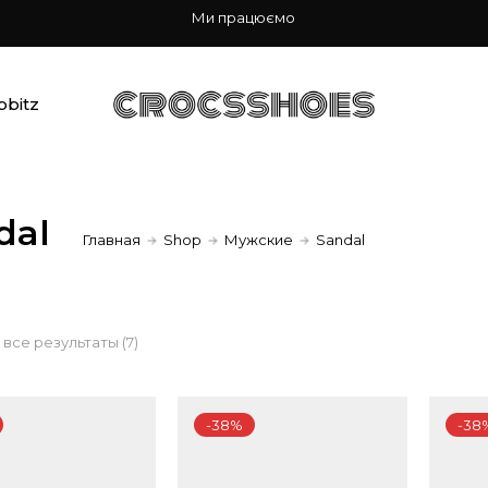
Ми працюємо
bbitz
dal
Главная
Shop
Мужские
Sandal
Сортировка:
все результаты (7)
по
-38%
-38
популярности