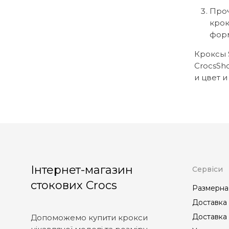
Проч
крок
форм
Кроксы 
CrocsSh
и цвет и
Інтернет-магазин
Сервіси
стокових Crocs
Размерна
Доставка 
Доставка 
Допоможемо купити крокси