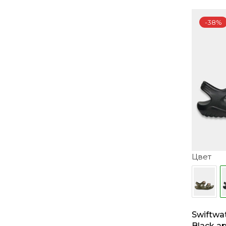
-38%
Цвет
Swiftwat
Black ар