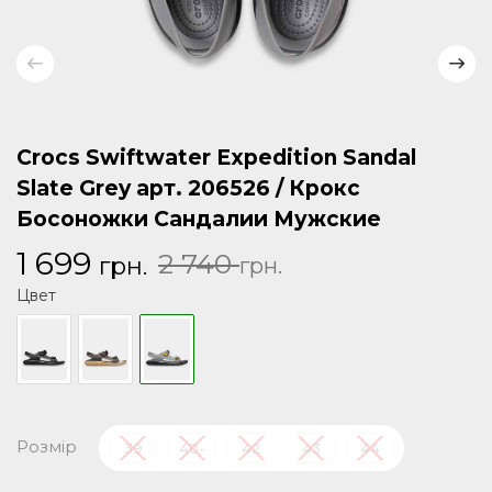
Crocs Swiftwater Expedition Sandal
Slate Grey арт. 206526 / Крокс
Босоножки Сандалии Мужские
Первоначальная
Текущая
1 699
2 740
грн.
грн.
цена
цена:
Цвет
составляла
1
2
699 грн..
740 грн..
Розмір
39
40-
42
43
44
41