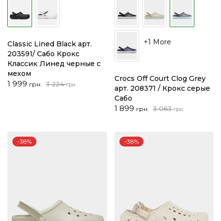
+1 More
Classic Lined Black арт.
203591/ Сабо Крокс
Классик Линед черные с
мехом
Crocs Off Court Clog Grey
Первоначальная
Текущая
1 999
3 224
грн.
грн.
арт. 208371 / Крокс серые
цена
цена:
Сабо
составляла
1
Первоначальная
Текущая
1 899
3 063
грн.
грн.
3
999 грн..
цена
цена:
224 грн..
составляла
1
3
899 грн..
-38%
-38%
063 грн..