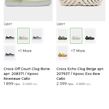
Цвет
Цвет
+1 More
+7 More
Crocs Off Court Clog Bone
Crocs Echo Clog Beige арт.
арт. 208371 / Крокс
207937 / Крокс Ехо беж
бежевые Сабо
Сабо
Первоначальная
Текущая
Первоначальная
Текущая
1 899
2 399
3 063
3 869
грн.
грн.
грн.
грн.
цена
цена:
цена
цена:
составляла
1
составляла
2
3
899 грн..
3
399 грн..
063 грн..
869 грн..