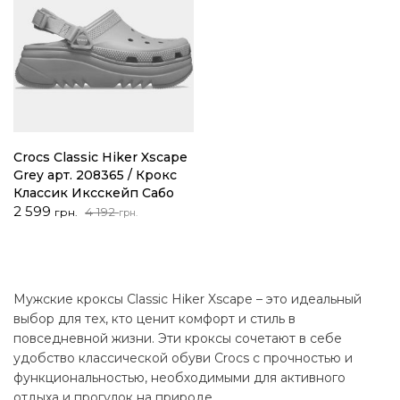
Crocs Classic Hiker Xscape
Grey арт. 208365 / Крокс
Классик Иксскейп Сабо
Первоначальная
Текущая
2 599
4 192
грн.
грн.
цена
цена:
составляла
2
4
599 грн..
192 грн..
Мужские кроксы Classic Hiker Xscape – это идеальный
выбор для тех, кто ценит комфорт и стиль в
повседневной жизни. Эти кроксы сочетают в себе
удобство классической обуви Crocs с прочностью и
функциональностью, необходимыми для активного
отдыха и прогулок на природе.