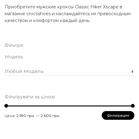
Приобретите мужские кроксы Classic Hiker Xscape в
магазине crocsshoes и наслаждайтесь их превосходным
качеством и комфортом каждый день.
Фільтри
Модель
Любой Модель
Фільтрувати за ціною
Минимальная
Максимальная
Цена:
2 590 грн.
—
2 600 грн.
Фильтрация
цена
цена