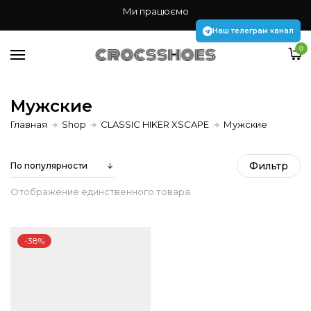
Жінкам
Ми працюємо
Чоловікам
Наш телеграм канал
0
Дітям
Аксесуари Jibbitz
Мужские
Главная
Shop
CLASSIC HIKER XSCAPE
Мужские
Наш телеграм канал
Фильтр
Отображение единственного товара
-38%