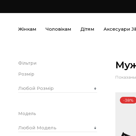
Жінкам
Чоловікам
Дітям
Аксесуари Ji
Му
Фільтри
Розмір
Показаны 
Любой Розмір
-38%
Модель
Любой Модель