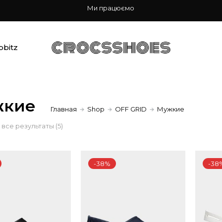
Ми працюємо
bbitz
жкие
Главная
Shop
OFF GRID
Мужкие
Сортировка:
все результаты (5)
по
-38%
-38
популярности