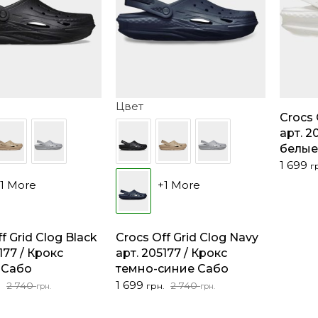
Цвет
Crocs 
арт. 2
белые
1 699
г
1 More
+1 More
f Grid Clog Black
Crocs Off Grid Clog Navy
177 / Крокс
арт. 205177 / Крокс
 Сабо
темно-синие Сабо
чальная
Первоначальная
Текущая
1 699
2 740
2 740
.
грн.
грн.
грн.
цена
цена:
яла
составляла
1