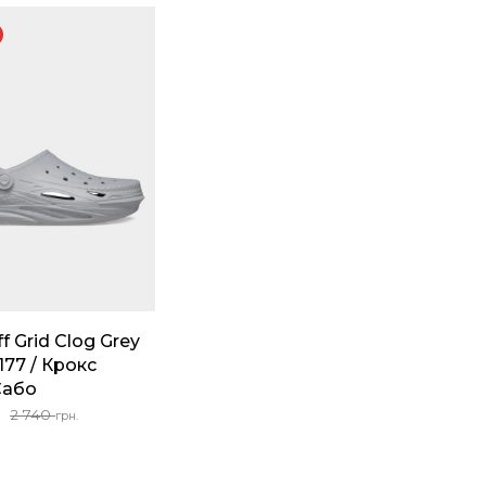
2
699 грн..
740 грн..
f Grid Clog Grey
177 / Крокс
Сабо
чальная
2 740
.
грн.
яла