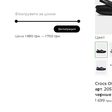
Фільтрувати за ціною
Минимальная
Максимальная
Фильтрация
цена
цена
Цена:
1 690 грн.
—
1 700 грн.
Цвет
+
Crocs Of
арт. 205
черные
Первона
Текущая
1 699
грн
цена
цена:
составл
1