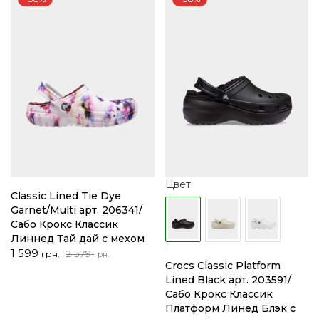
Цвет
Classic Lined Tie Dye
Garnet/Multi арт. 206341/
Сабо Крокс Классик
Линнед Тай дай с мехом
Первоначальная
Текущая
1 599
2 579
грн.
грн.
Crocs Classic Platform
цена
цена:
Lined Black арт. 203591/
составляла
1
Сабо Крокс Классик
2
599 грн..
Платформ Линед Блэк с
579 грн..