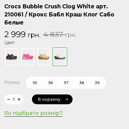
Crocs Bubble Crush Clog White арт.
210061 / Крокс Бабл Краш Клог Сабо
белые
Первоначальная
Текущая
2 999
4 837
грн.
грн.
цена
цена:
Цвет
составляла
2
4
999 грн..
837 грн..
Розмір
35
36
37
38
39
В корзину
В корзину
Як підібрати розмір?