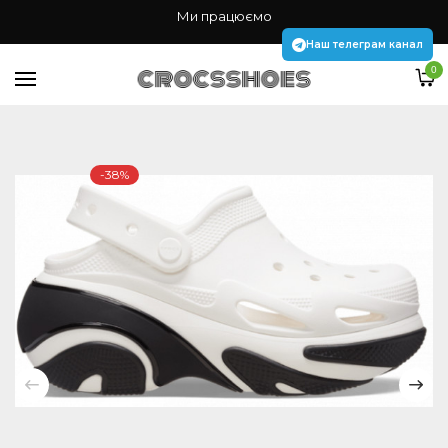
Жінкам
Ми працюємо
Чоловікам
Наш телеграм канал
0
Дітям
Аксесуари Jibbitz
-38%
Наш телеграм канал