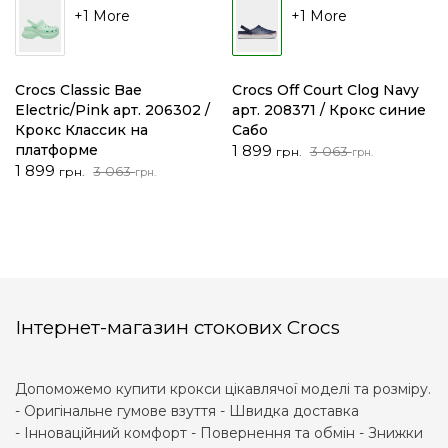
+1 More
+1 More
Crocs Classic Bae
Crocs Off Court Clog Navy
Electric/Pink арт. 206302 /
арт. 208371 / Крокс синие
Крокс Классик на
Сабо
Первоначальная
Текущая
платформе
1 899
3 063
грн.
грн.
Первоначальная
Текущая
цена
цена:
1 899
3 063
грн.
грн.
цена
цена:
составляла
1
составляла
1
3
899 грн..
3
899 грн..
063 грн..
063 грн..
Інтернет-магазин стокових Crocs
Допоможемо купити крокси цікавлячої моделі та розміру.
- Оригінальне гумове взуття - Швидка доставка
- Інноваційний комфорт - Повернення та обмін - Знижки