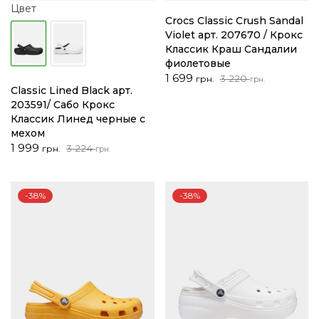
Цвет
Crocs Classic Crush Sandal
Violet арт. 207670 / Крокс
Классик Краш Сандалии
фиолетовые
Первоначальная
Текущая
1 699
3 220
грн.
грн.
Classic Lined Black арт.
цена
цена:
203591/ Сабо Крокс
составляла
1
Классик Линед черные с
3
699 грн..
мехом
220 грн..
Первоначальная
Текущая
1 999
3 224
грн.
грн.
цена
цена:
составляла
1
3
999 грн..
-38%
-38%
224 грн..