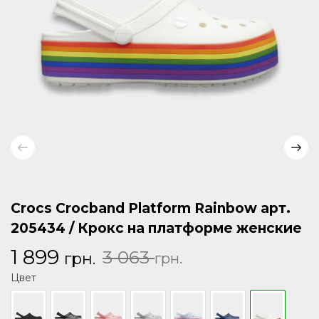
Crocs Crocband Platform Rainbow арт.
205434 / Крокс на платформе женские
Первоначальная
Текущая
1 899
3 063
грн.
грн.
цена
цена:
Цвет
составляла
1