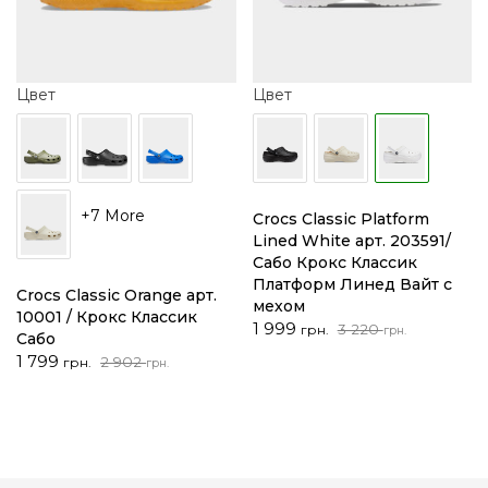
Цвет
Цвет
+7 More
Crocs Classic Platform
Lined White арт. 203591/
Сабо Крокс Классик
Платформ Линед Вайт с
Crocs Classic Orange арт.
мехом
10001 / Крокс Классик
Первоначальная
Текущая
1 999
3 220
грн.
грн.
Сабо
цена
цена:
Первоначальная
Текущая
1 799
2 902
грн.
грн.
составляла
1
цена
цена:
3
999 грн..
составляла
1
220 грн..
2
799 грн..
902 грн..