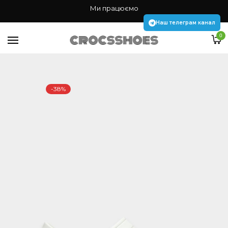
Жінкам
Ми працюємо
Чоловікам
Наш телеграм канал
0
Дітям
Аксесуари Jibbitz
-38%
Наш телеграм канал