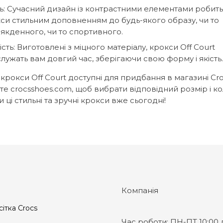
ь: Сучасний дизайн із контрастними елементами робить 
си стильним доповненням до будь-якого образу, чи то
якденного, чи то спортивного.
ість: Виготовлені з міцного матеріалу, крокси Off Court
лужать вам довгий час, зберігаючи свою форму і якість.
 крокси Off Court доступні для придбання в магазині Cr
те crocsshoes.com, щоб вибрати відповідний розмір і кол
 ці стильні та зручні крокси вже сьогодні!
Компанія
сітка Crocs
Час роботи:
ПН-ПТ 10:00 д