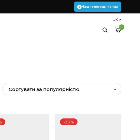
Наш телеграм канал
UK
0
%
-38%