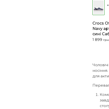
+
Crocs Of
Navy арт
сині Са
Оригіна
Поточна
1 899
грн
ціна:
ціна:
3
1
063 грн..
899 грн..
Чоловічі
носіння.
для акт
Переваг
Комф
завд
стоп