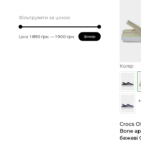
Фільтрувати за ціною
Мінімальна
Найбільша
Ціна:
1 890 грн.
—
1 900 грн.
Фільтр
ціна
ціна
Колір
+
Crocs Of
Bone ар
бежеві 