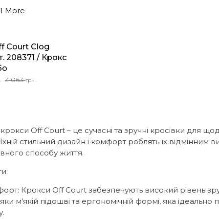
1 More
f Court Clog
. 208371 / Крокс
бо
льна
3 063
.
грн.
 крокси Off Court – це сучасні та зручні кросівки для щ
 Їхній стильний дизайн і комфорт роблять їх відмінним 
ивного способу життя.
и:
орт: Крокси Off Court забезпечують високий рівень зру
яки м’якій підошві та ергономічній формі, яка ідеально 
у.