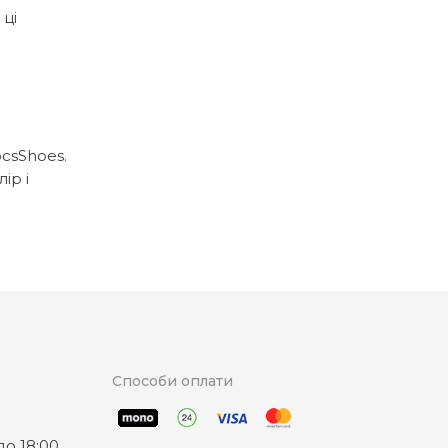
ці
ocsShoes.
ір і
Способи оплати
о 18:00