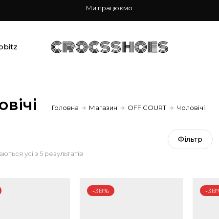
Ми працюємо
bbitz
овічі
Головна
Магазин
OFF COURT
Чоловічі
Фiльтр
Sorted
ються усі з 5 результатів
by
-38%
-38
popularity