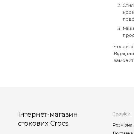
Стил
крок
повс
Міцн
прос
Чоловічі
Відвідай
замовити
Інтернет-магазин
Сервіси
стокових Crocs
Розмірна 
Доставка