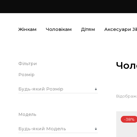
Жінкам
Чоловікам
Дітям
Аксесуари Ji
Чол
Фільтри
Розмір
Будь-який Розмір
Відобража
Модель
-38%
Будь-який Модель