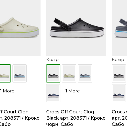
Колір
Колір
1 More
+1 More
f Court Clog
Crocs Off Court Clog
Crocs 
т. 208371 / Крокс
Black арт. 208371 / Крокс
арт. 2
Сабо
чорні Сабо
Сабо