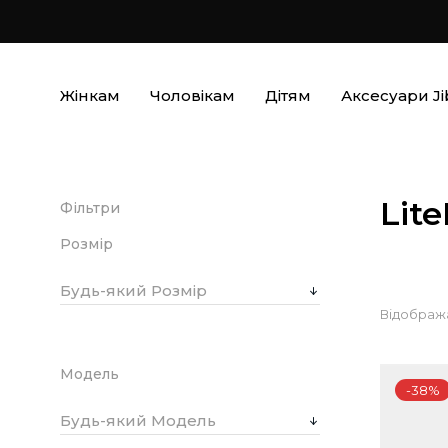
Жінкам
Чоловікам
Дітям
Аксесуари Ji
Lit
Фільтри
Розмір
Будь-який Розмір
Відобража
Модель
-38%
Будь-який Модель