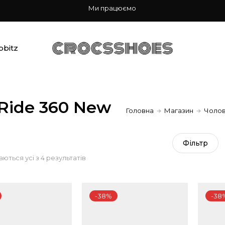
Ми працюємо
bbitz
eRide 360 New
Головна
Магазин
Чолов
Фiльтр
Sorted
ються усі з 4 результатів
by
-38%
-38
popularity