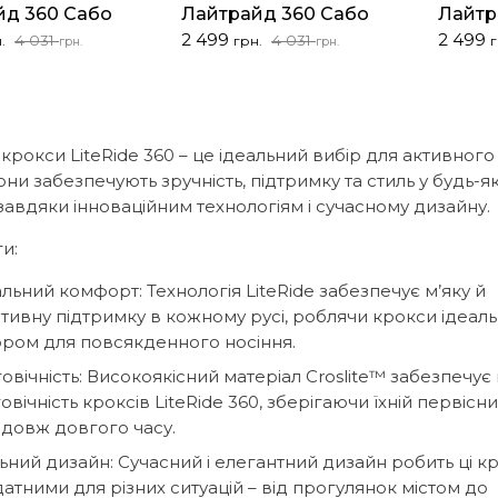
йд 360 Сабо
Лайтрайд 360 Сабо
Лайтр
льна
Оригінальна
Поточна
Оригін
Поточ
2 499
2 499
4 031
4 031
.
грн.
г
грн.
грн.
ціна:
ціна:
ціна:
ціна:
4
2
4
2
031 грн..
499 грн..
031 грн
499 грн
 крокси LiteRide 360 – це ідеальний вибір для активног
они забезпечують зручність, підтримку та стиль у будь-як
 завдяки інноваційним технологіям і сучасному дизайну.
и:
альний комфорт: Технологія LiteRide забезпечує м’яку й
тивну підтримку в кожному русі, роблячи крокси ідеал
ром для повсякденного носіння.
овічність: Високоякісний матеріал Croslite™ забезпечує м
овічність кроксів LiteRide 360, зберігаючи їхній первісн
довж довгого часу.
ьний дизайн: Сучасний і елегантний дизайн робить ці к
атними для різних ситуацій – від прогулянок містом до