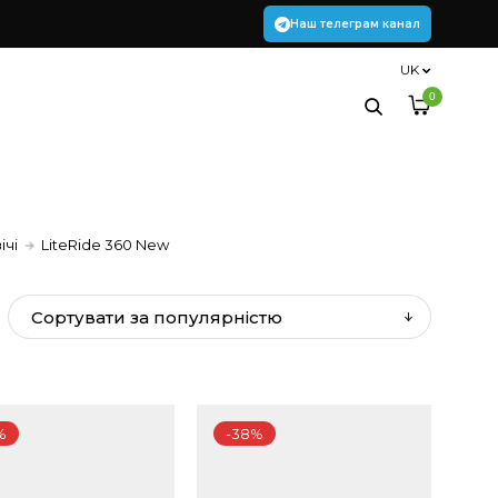
Наш телеграм канал
UK
0
ічі
LiteRide 360 New
%
-38%