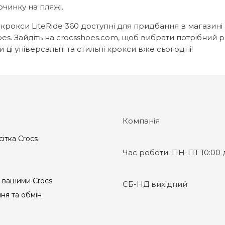
очинку на пляжі.
 крокси LiteRide 360 доступні для придбання в магазині
es. Зайдіть на crocsshoes.com, щоб вибрати потрібний р
 ці універсальні та стильні крокси вже сьогодні!
Компанія
сітка Crocs
Час роботи:
ПН-ПТ 10:00 д
 вашими Crocs
СБ-НД вихідний
ня та обмін