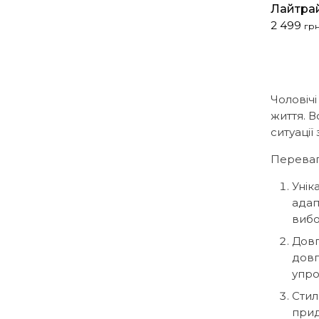
Лайтра
Оригіна
Поточна
2 499
грн
ціна:
ціна:
4
2
031 грн..
499 грн..
Чоловічі
життя. В
ситуації
Переваг
Унік
адап
вибо
Довг
довг
упро
Стил
прид