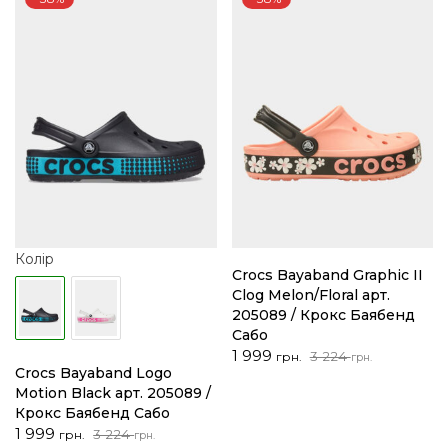
Колір
Crocs Bayaband Graphic II
Clog Melon/Floral арт.
205089 / Крокс Баябенд
Сабо
Оригінальна
Поточна
1 999
3 224
грн.
грн.
Crocs Bayaband Logo
ціна:
ціна:
Motion Black арт. 205089 /
3
1
Крокс Баябенд Сабо
224 грн..
999 грн..
Оригінальна
Поточна
1 999
3 224
грн.
грн.