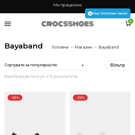
Жінкам
Ми працюємо
Чоловікам
Наш телеграм канал
0
Дітям
Аксесуари Jibbitz
Bayaband
Головна
Магазин
Bayaband
Наш телеграм канал
Фiльтр
Sorted
Відображаються усі з 12 результатів
by
-38%
-38%
popularity