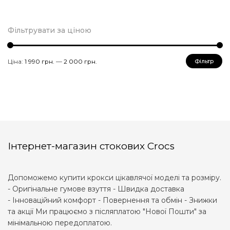
Фільтрувати за ціною
Мінімальна
Найбільша
Ціна:
1 990 грн.
—
2 000 грн.
Фільтр
ціна
ціна
Інтернет-магазин стокових Crocs
Допоможемо купити крокси цікавлячої моделі та розміру.
- Оригінальне гумове взуття - Швидка доставка
- Інноваційний комфорт - Повернення та обмін - Знижки
та акції Ми працюємо з післяплатою "Нової Пошти" за
мінімальною передоплатою.