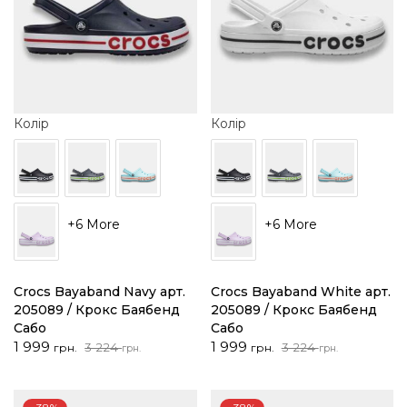
Колір
Колір
+6 More
+6 More
Crocs Bayaband Navy арт.
Crocs Bayaband White арт.
205089 / Крокс Баябенд
205089 / Крокс Баябенд
Сабо
Сабо
Оригінальна
Поточна
Оригінальна
Поточна
1 999
1 999
3 224
3 224
грн.
грн.
грн.
грн.
ціна:
ціна:
ціна:
ціна:
3
1
3
1
224 грн..
999 грн..
224 грн..
999 грн..