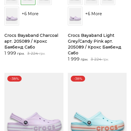
+6 More
+6 More
Crocs Bayaband Charcoal
Crocs Bayaband Light
арт. 205089 / Крокс
Grey/Candy Pink арт.
Баябенд Сабо
205089 / Крокс Баябенд
Оригінальна
Поточна
1 999
Сабо
3 224
грн.
грн.
ціна:
ціна:
Оригінальна
Поточна
1 999
3 224
грн.
грн.
3
1
ціна:
ціна:
224 грн..
999 грн..
3
1
224 грн..
999 грн..
-38%
-38%