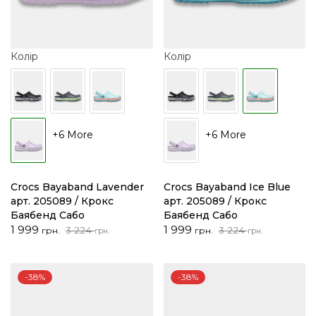
Колір
Колір
+6 More
+6 More
Crocs Bayaband Lavender
Crocs Bayaband Ice Blue
арт. 205089 / Крокс
арт. 205089 / Крокс
Баябенд Сабо
Баябенд Сабо
Оригінальна
Поточна
Оригінальна
Поточна
1 999
1 999
3 224
3 224
грн.
грн.
грн.
грн.
ціна:
ціна:
ціна:
ціна:
3
1
3
1
224 грн..
999 грн..
224 грн..
999 грн..
-38%
-38%