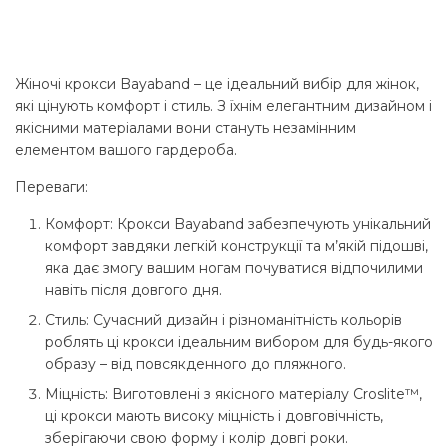
ціна:
ціна:
3
1
224 грн..
999 грн..
Жіночі крокси Bayaband – це ідеальний вибір для жінок,
які цінують комфорт і стиль. З їхнім елегантним дизайном і
якісними матеріалами вони стануть незамінним
елементом вашого гардероба.
Переваги:
Комфорт:
Крокси Bayaband забезпечують унікальний
комфорт завдяки легкій конструкції та м’якій підошві,
яка дає змогу вашим ногам почуватися відпочилими
навіть після довгого дня.
Стиль:
Сучасний дизайн і різноманітність кольорів
роблять ці крокси ідеальним вибором для будь-якого
образу – від повсякденного до пляжного.
Міцність:
Виготовлені з якісного матеріалу Croslite™,
ці крокси мають високу міцність і довговічність,
зберігаючи свою форму і колір довгі роки.