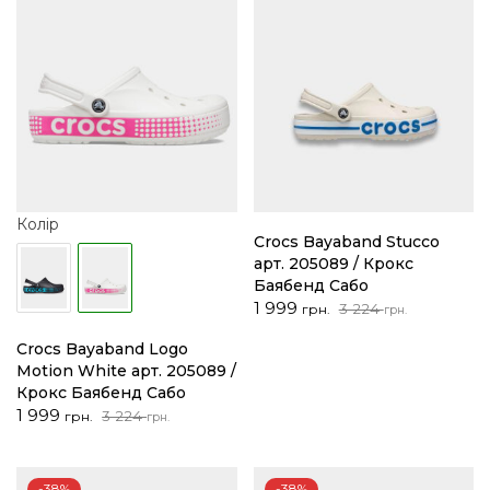
Колір
Crocs Bayaband Stucco
арт. 205089 / Крокс
Баябенд Сабо
Оригінальна
Поточна
1 999
3 224
грн.
грн.
ціна:
ціна:
Crocs Bayaband Logo
3
1
Motion White арт. 205089 /
224 грн..
999 грн..
Крокс Баябенд Сабо
Оригінальна
Поточна
1 999
3 224
грн.
грн.
ціна:
ціна:
3
1
224 грн..
999 грн..
-38%
-38%