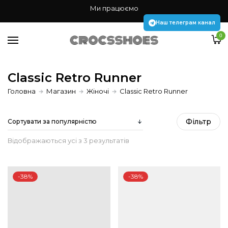
Жінкам
Ми працюємо
Чоловікам
Наш телеграм канал
0
Дітям
Аксесуари Jibbitz
Classic Retro Runner
Головна
Магазин
Жіночі
Classic Retro Runner
Наш телеграм канал
Фiльтр
Sorted
Відображаються усі з 3 результатів
by
-38%
-38%
popularity