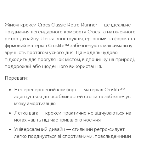
4
2
031 грн..
499 грн..
Жіночі крокси Crocs Classic Retro Runner — це ідеальне
поєднання легендарного комфорту Crocs та натхненного
ретро-дизайну. Легка конструкція, ергономічна форма та
фірмовий матеріал Croslite™ забезпечують максимальну
зручність протягом усього дня. Ця модель чудово
підходить для прогулянок містом, відпочинку на природі,
подорожей або щоденного використання.
Переваги:
Неперевершений комфорт — матеріал Croslite™
адаптується до особливостей стопи та забезпечує
м’яку амортизацію.
Легка вага — крокси практично не відчуваються на
ногах навіть під час тривалого носіння.
Універсальний дизайн — стильний ретро-силует
легко поєднується зі спортивними, повсякденними