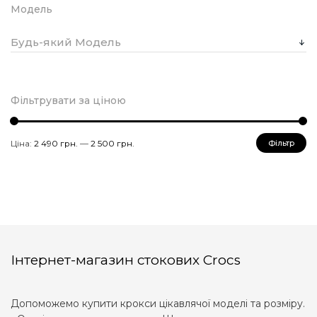
Модель
Будь-який Модель
Фільтрувати за ціною
Мінімальна
Найбільша
Ціна:
2 490 грн.
—
2 500 грн.
Фільтр
ціна
ціна
Інтернет-магазин стокових Crocs
Допоможемо купити крокси цікавлячої моделі та розміру.