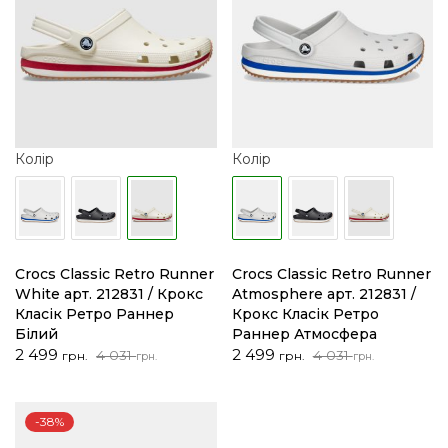
Колір
Колір
Crocs Classic Retro Runner
Crocs Classic Retro Runner
White арт. 212831 / Крокс
Atmosphere арт. 212831 /
Класік Ретро Раннер
Крокс Класік Ретро
Білий
Раннер Атмосфера
Оригінальна
Поточна
Оригінальна
Поточна
2 499
2 499
4 031
4 031
грн.
грн.
грн.
грн.
ціна:
ціна:
ціна:
ціна:
4
2
4
2
031 грн..
499 грн..
031 грн..
499 грн..
-38%