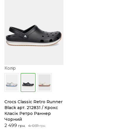
Колір
Crocs Classic Retro Runner
Black арт. 212831 / Крокс
Класік Ретро Раннер
Чорний
Оригінальна
Поточна
2 499
4 031
грн.
грн.
ціна:
ціна: