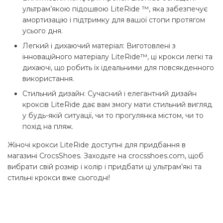
ультрам’якою підошвою LiteRide ™, яка забезпечує
амортизацію і підтримку для вашої стопи протягом
усього дня.
Легкий і дихаючий матеріал: Виготовлені з
інноваційного матеріалу LiteRide™, ці крокси легкі та
дихаючі, що робить їх ідеальними для повсякденного
використання.
Стильний дизайн: Сучасний і елегантний дизайн
кроксів LiteRide дає вам змогу мати стильний вигляд
у будь-якій ситуації, чи то прогулянка містом, чи то
похід на пляж.
Жіночі крокси LiteRide доступні для придбання в
магазині CrocsShoes. Заходьте на crocsshoes.com, щоб
вибрати свій розмір і колір і придбати ці ультрам’які та
стильні крокси вже сьогодні!