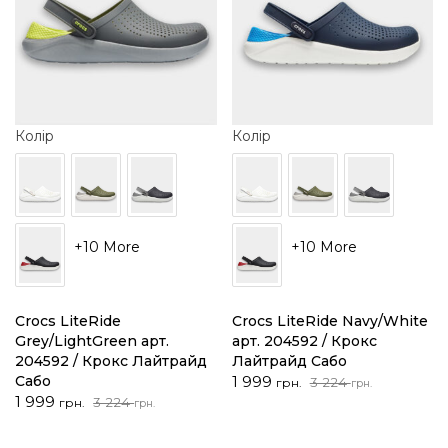
Колір
Колір
+10 More
+10 More
Crocs LiteRide
Crocs LiteRide Navy/White
Grey/LightGreen арт.
арт. 204592 / Крокс
204592 / Крокс Лайтрайд
Лайтрайд Сабо
Оригінальна
Поточна
Сабо
1 999
3 224
грн.
грн.
Оригінальна
Поточна
ціна:
ціна:
1 999
3 224
грн.
грн.
ціна:
ціна:
3
1
3
1
224 грн..
999 грн..