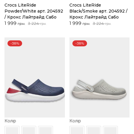
Crocs LiteRide
Crocs LiteRide
Powder/White арт. 204592
Black/Smoke арт. 204592 /
/ Крокс Лайтрайд Сабо
Крокс Лайтрайд Сабо
Оригінальна
Поточна
Оригінальна
Поточна
1 999
1 999
3 224
3 224
грн.
грн.
грн.
грн.
ціна:
ціна:
ціна:
ціна:
3
1
3
1
224 грн..
999 грн..
224 грн..
999 грн..
-38%
-38%
Колір
Колір