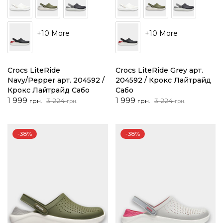
+10 More
+10 More
Crocs LiteRide
Crocs LiteRide Grey арт.
Navy/Pepper арт. 204592 /
204592 / Крокс Лайтрайд
Крокс Лайтрайд Сабо
Сабо
Оригінальна
Поточна
Оригінальна
Поточна
1 999
1 999
3 224
3 224
грн.
грн.
грн.
грн.
ціна:
ціна:
ціна:
ціна:
3
1
3
1
224 грн..
999 грн..
224 грн..
999 грн..
-38%
-38%