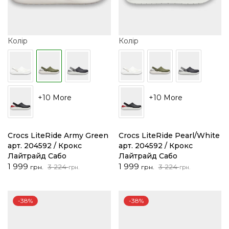
Колір
Колір
+10 More
+10 More
Crocs LiteRide Army Green
Crocs LiteRide Pearl/White
арт. 204592 / Крокс
арт. 204592 / Крокс
Лайтрайд Сабо
Лайтрайд Сабо
Оригінальна
Поточна
Оригінальна
Поточна
1 999
1 999
3 224
3 224
грн.
грн.
грн.
грн.
ціна:
ціна:
ціна:
ціна:
3
1
3
1
224 грн..
999 грн..
224 грн..
999 грн..
-38%
-38%