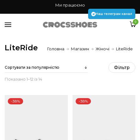
Жінкам
Ми працюємо
Чоловікам
Наш телеграм канал
0
Дітям
Аксесуари Jibbitz
LiteRide
Головна
Магазин
Жіночі
LiteRide
Наш телеграм канал
Фiльтр
Sorted
Показано 1–12 із 14
by
-38%
-38%
popularity