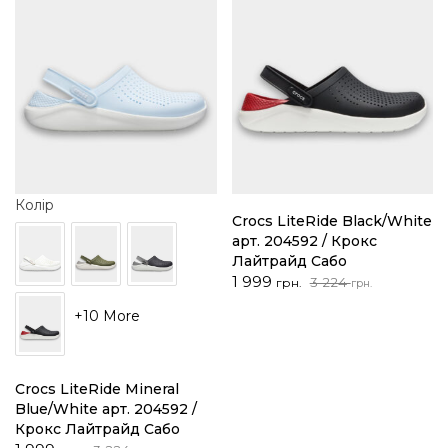
Колір
Crocs LiteRide Black/White
арт. 204592 / Крокс
Лайтрайд Сабо
Оригінальна
Поточна
1 999
3 224
грн.
грн.
ціна:
ціна:
+10 More
3
1
224 грн..
999 грн..
Crocs LiteRide Mineral
Blue/White арт. 204592 /
Крокс Лайтрайд Сабо