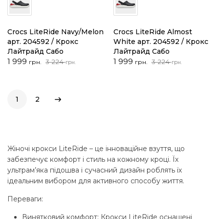
Crocs LiteRide Navy/Melon
Crocs LiteRide Almost
арт. 204592 / Крокс
White арт. 204592 / Крокс
Лайтрайд Сабо
Лайтрайд Сабо
Оригінальна
Поточна
Оригінальна
Поточна
1 999
1 999
3 224
3 224
грн.
грн.
грн.
грн.
ціна:
ціна:
ціна:
ціна:
3
1
3
1
224 грн..
999 грн..
224 грн..
999 грн..
1
2
Жіночі крокси LiteRide – це інноваційне взуття, що
забезпечує комфорт і стиль на кожному кроці. Їх
ультрам’яка підошва і сучасний дизайн роблять їх
ідеальним вибором для активного способу життя.
Переваги
:
Винятковий комфорт: Крокси LiteRide оснащені