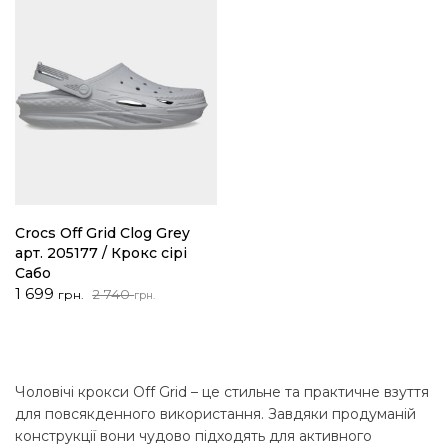
Crocs Off Grid Clog Grey
арт. 205177 / Крокс сірі
Сабо
Оригінальна
Поточна
1 699
2 740
грн.
грн.
ціна:
ціна:
2
1
740 грн..
699 грн..
Чоловічі крокси Off Grid – це стильне та практичне взуття
для повсякденного використання. Завдяки продуманій
конструкції вони чудово підходять для активного