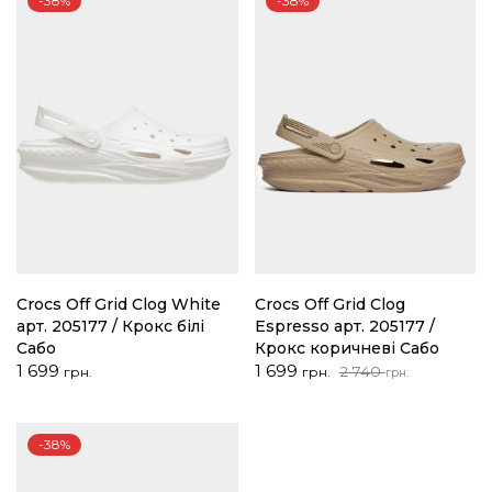
-38%
-38%
Crocs Off Grid Clog White
Crocs Off Grid Clog
арт. 205177 / Крокс білі
Espresso арт. 205177 /
Сабо
Крокс коричневі Сабо
Оригінальна
Поточна
1 699
1 699
2 740
грн.
грн.
грн.
ціна:
ціна:
2
1
740 грн..
699 грн..
-38%