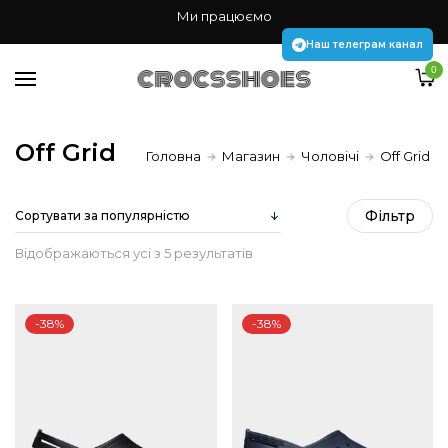
Жінкам
Ми працюємо
Чоловікам
Наш телеграм канал
0
Дітям
Аксесуари Jibbitz
Off Grid
Головна
Магазин
Чоловічі
Off Grid
Наш телеграм канал
Фiльтр
Sorted
Відображаються усі з 5 результатів
by
-38%
-38%
popularity