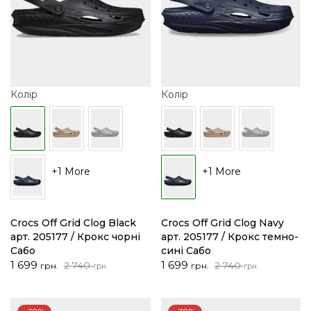
Колір
Колір
+1 More
+1 More
Crocs Off Grid Clog Black
Crocs Off Grid Clog Navy
арт. 205177 / Крокс чорні
арт. 205177 / Крокс темно-
Сабо
сині Сабо
Оригінальна
Поточна
Оригінальна
Поточна
1 699
1 699
2 740
2 740
грн.
грн.
грн.
грн.
ціна:
ціна:
ціна:
ціна:
2
1
2
1
740 грн..
699 грн..
740 грн..
699 грн..