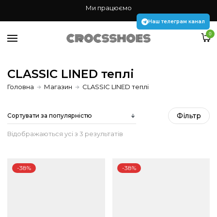
Жінкам
Ми працюємо
Чоловікам
Наш телеграм канал
0
Дітям
Аксесуари Jibbitz
CLASSIC LINED теплі
Головна
Магазин
CLASSIC LINED теплі
Наш телеграм канал
Фiльтр
Sorted
Відображаються усі з 3 результатів
by
-38%
-38%
popularity