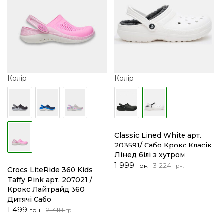
Колір
Колір
Classic Lined White арт.
203591/ Сабо Крокс Класік
Лінед білі з хутром
Оригінальна
Поточна
1 999
3 224
грн.
грн.
Crocs LiteRide 360 Kids
ціна:
ціна:
Taffy Pink арт. 207021 /
3
1
Крокс Лайтрайд 360
224 грн..
999 грн..
Дитячі Сабо
Оригінальна
Поточна
1 499
2 418
грн.
грн.
ціна:
ціна: