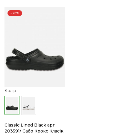
2
1
418 грн..
499 грн..
-38%
Колір
Classic Lined Black арт.
203591/ Сабо Крокс Класік