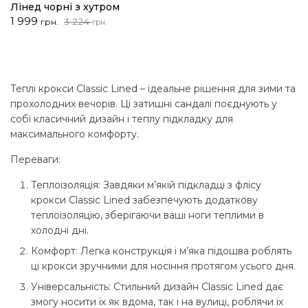
Лінед чорні з хутром
Оригінальна
Поточна
1 999
3 224
грн.
грн.
ціна:
ціна:
3
1
224 грн..
999 грн..
Теплі крокси Classic Lined – ідеальне рішення для зими та
прохолодних вечорів. Ці затишні сандалі поєднують у
собі класичний дизайн і теплу підкладку для
максимального комфорту.
Переваги:
Теплоізоляція: Завдяки м’якій підкладці з флісу
крокси Classic Lined забезпечують додаткову
теплоізоляцію, зберігаючи ваші ноги теплими в
холодні дні.
Комфорт: Легка конструкція і м’яка підошва роблять
ці крокси зручними для носіння протягом усього дня.
Універсальність: Стильний дизайн Classic Lined дає
змогу носити їх як вдома, так і на вулиці, роблячи їх