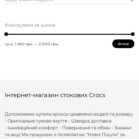
Фільтрувати за ціною
Мінімальна
Найбільша
Ціна:
1 490 грн.
—
2 000 грн.
Фільтр
ціна
ціна
Інтернет-магазин стокових Crocs
Допоможемо купити крокси цікавлячої моделі та розміру.
- Оригінальне гумове взуття - Швидка доставка
- Інноваційний комфорт - Повернення та обмін - Знижки
та акції Ми працюємо з післяплатою "Нової Пошти" за