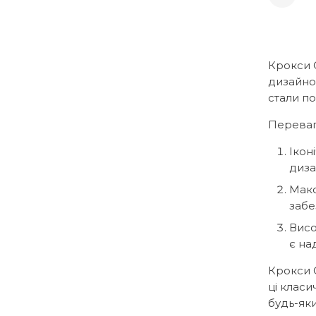
Крокси C
дизайно
стали п
Перева
Ікон
диза
Макс
забе
Висо
є на
Крокси C
ці класи
будь-яки