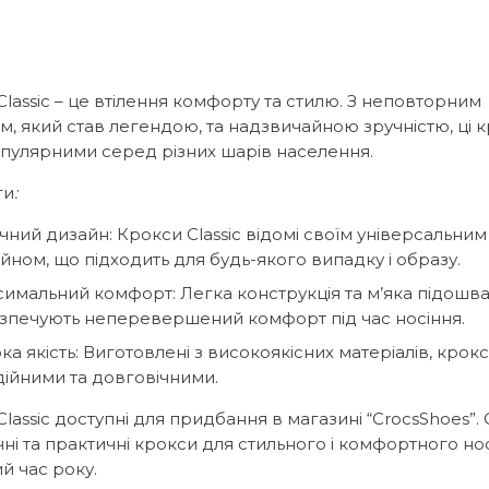
lassic – це втілення комфорту та стилю. З неповторним
м, який став легендою, та надзвичайною зручністю, ці 
опулярними серед різних шарів населення.
ги
:
ічний дизайн:
Крокси Classic відомі своїм універсальним
йном, що підходить для будь-якого випадку і образу.
имальний комфорт:
Легка конструкція та м’яка підошв
зпечують неперевершений комфорт під час носіння.
ка якість:
Виготовлені з високоякісних матеріалів, крокси
дійними та довговічними.
lassic доступні для придбання в магазині “CrocsShoes”. 
чні та практичні крокси для стильного і комфортного нос
й час року.