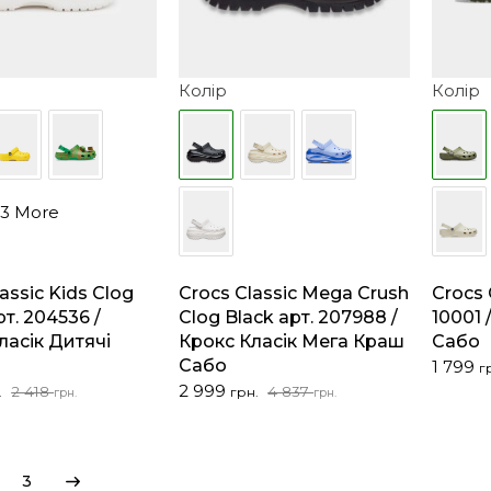
Колір
Колір
3 More
assic Kids Clog
Crocs Classic Mega Crush
Crocs 
т. 204536 /
Clog Black арт. 207988 /
10001 
ласік Дитячі
Крокс Класік Мега Краш
Сабо
Сабо
Оригін
Поточ
1 799
г
ціна:
ціна:
льна
Оригінальна
Поточна
2 999
2 418
4 837
.
грн.
грн.
грн.
2
1
ціна:
ціна:
902 грн
799 грн
4
2
837 грн..
999 грн..
3