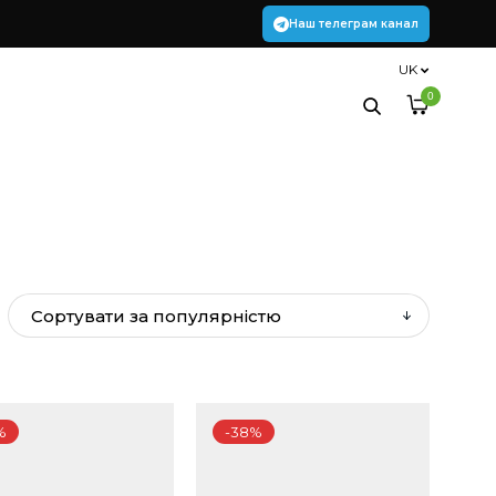
Наш телеграм канал
UK
0
%
-38%