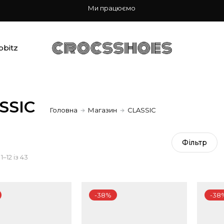
Ми працюємо
bbitz
SSIC
Головна
Магазин
CLASSIC
Фiльтр
Sorted
–12 із 43
by
-38%
-38
popularity