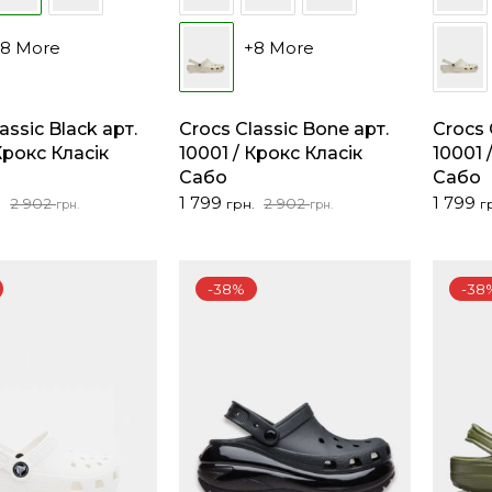
+8 More
+8 More
assic Black арт.
Crocs Classic Bone арт.
Crocs 
Крокс Класік
10001 / Крокс Класік
10001 
Сабо
Сабо
льна
Оригінальна
Поточна
Оригін
Поточ
1 799
1 799
2 902
2 902
.
грн.
г
грн.
грн.
ціна:
ціна:
ціна:
ціна:
2
1
2
1
902 грн..
799 грн..
902 грн
799 грн
-38%
-38