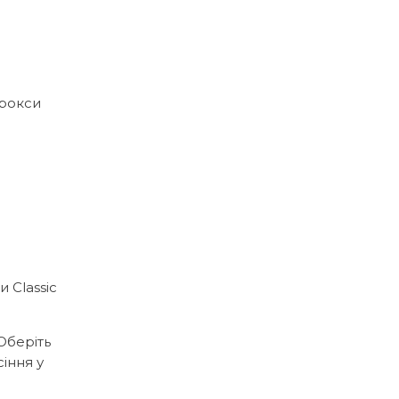
крокси
а
 Classic
Оберіть
іння у