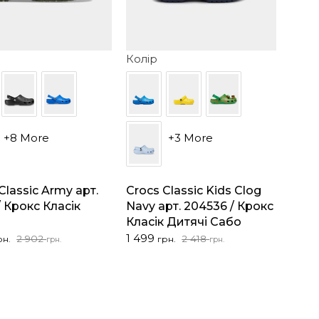
Колір
+8 More
+3 More
Classic Army арт.
Crocs Classic Kids Clog
/ Крокс Класік
Navy арт. 204536 / Крокс
Класік Дитячі Сабо
альна
на
Оригінальна
Поточна
1 499
2 902
2 418
рн.
грн.
грн.
грн.
ціна:
ціна:
2
1
..
..
418 грн..
499 грн..