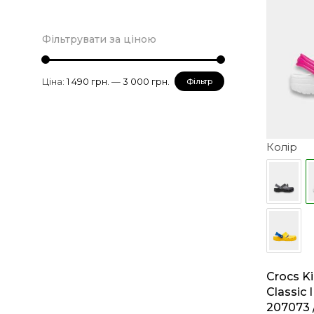
Фільтрувати за ціною
Мінімальна
Найбільша
Ціна:
1 490 грн.
—
3 000 грн.
Фільтр
ціна
ціна
Колір
Crocs Ki
Classic 
207073 