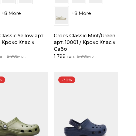
+8 More
+8 More
Classic Yellow арт.
Crocs Classic Mint/Green
/ Крокс Класік
арт. 10001 / Крокс Класік
Сабо
альна
на
Оригінальна
Поточна
1 799
2 902
2 902
рн.
грн.
грн.
грн.
ціна:
ціна:
2
1
..
..
902 грн..
799 грн..
%
-38%