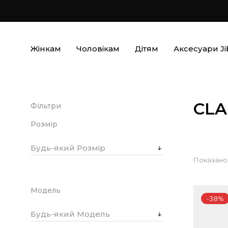
Жінкам
Чоловікам
Дітям
Аксесуари Ji
CLA
Фільтри
Розмір
Будь-який Розмір
Показано 1
Модель
-38%
Будь-який Модель