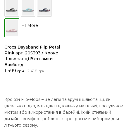
+1 More
Crocs Bayaband Flip Petal
Pink арт. 205393 / Крокс
Шльопанці В’єтнамки
Баябенд
Оригінальна
Поточна
1 499
2 418
грн.
грн.
ціна:
ціна:
2
1
418 грн..
499 грн..
Крокси Flip-Flops – це легкі та зручні шльопанці, які
ідеально підходять для відпочинку на пляжі, прогулянок
містом або використання в басейні. Їхній стильний
дизайн і комфорт роблять їх прекрасним вибором для
літнього сезону.