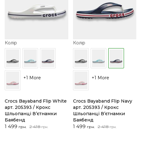
Колір
Колір
+1 More
+1 More
Crocs Bayaband Flip White
Crocs Bayaband Flip Navy
арт. 205393 / Крокс
арт. 205393 / Крокс
Шльопанці В’єтнамки
Шльопанці В’єтнамки
Баябенд
Баябенд
Оригінальна
Поточна
Оригінальна
Поточна
1 499
1 499
2 418
2 418
грн.
грн.
грн.
грн.
ціна:
ціна:
ціна:
ціна:
2
1
2
1