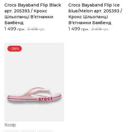
Crocs Bayaband Flip Black
Crocs Bayaband Flip Ice
арт. 205393 / Крокс
blue/Melon арт. 205393 /
Шльопанці В’єтнамки
Крокс Шльопанці
Баябенд
В’єтнамки Баябенд
Оригінальна
Поточна
Оригінальна
Поточна
1 499
1 499
2 418
2 418
грн.
грн.
грн.
грн.
ціна:
ціна:
ціна:
ціна:
2
1
2
1
418 грн..
499 грн..
418 грн..
499 грн..
-38%
Колір