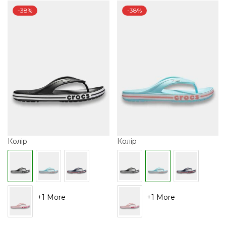
418 грн..
499 грн..
418 грн..
499 грн..
-38%
-38%
Колір
Колір
+1 More
+1 More