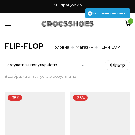
Жінкам
Ми працюємо
Чоловікам
Наш телеграм канал
0
Дітям
Аксесуари Jibbitz
FLIP-FLOP
Головна
Магазин
FLIP-FLOP
Наш телеграм канал
Фiльтр
Sorted
Відображаються усі з 5 результатів
by
-38%
-38%
popularity