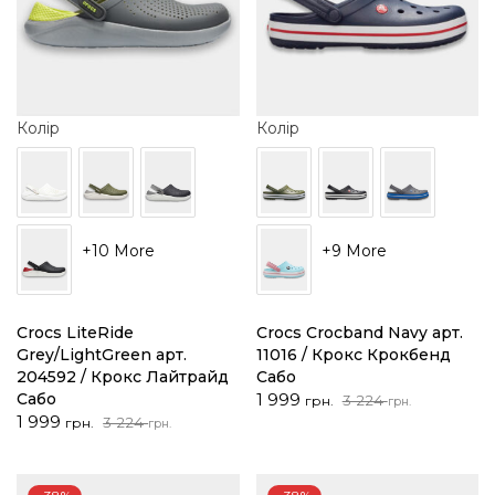
Колір
Колір
+10 More
+9 More
Crocs LiteRide
Crocs Crocband Navy арт.
Grey/LightGreen арт.
11016 / Крокс Крокбенд
204592 / Крокс Лайтрайд
Сабо
Оригінальна
Поточна
Сабо
1 999
3 224
грн.
грн.
Оригінальна
Поточна
ціна:
ціна:
1 999
3 224
грн.
грн.
ціна:
ціна:
3
1
3
1
224 грн..
999 грн..
224 грн..
999 грн..