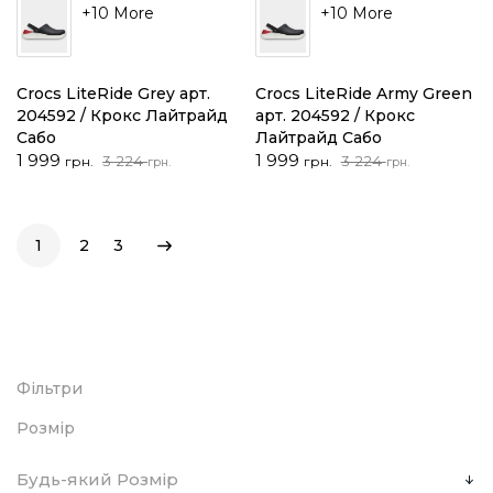
+10 More
+10 More
Crocs LiteRide Grey арт.
Crocs LiteRide Army Green
204592 / Крокс Лайтрайд
арт. 204592 / Крокс
Сабо
Лайтрайд Сабо
Оригінальна
Поточна
Оригінальна
Поточна
1 999
1 999
3 224
3 224
грн.
грн.
грн.
грн.
ціна:
ціна:
ціна:
ціна:
3
1
3
1
224 грн..
999 грн..
224 грн..
999 грн..
1
2
3
Фільтри
Розмір
Будь-який Розмір