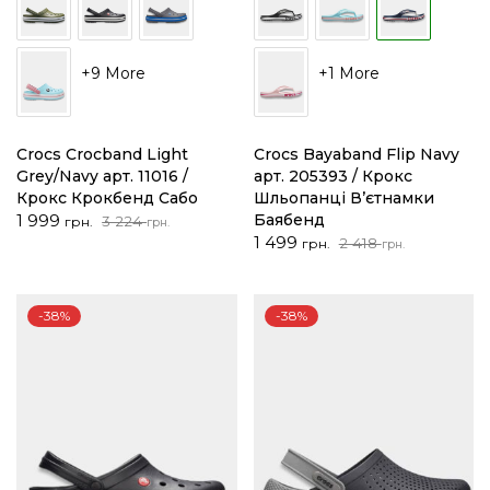
+9 More
+1 More
Crocs Crocband Light
Crocs Bayaband Flip Navy
Grey/Navy арт. 11016 /
арт. 205393 / Крокс
Крокс Крокбенд Сабо
Шльопанці В’єтнамки
Оригінальна
Поточна
1 999
Баябенд
3 224
грн.
грн.
ціна:
ціна:
Оригінальна
Поточна
1 499
2 418
грн.
грн.
3
1
ціна:
ціна:
224 грн..
999 грн..
2
1
418 грн..
499 грн..
-38%
-38%