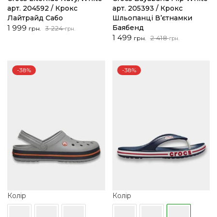
арт. 204592 / Крокс
арт. 205393 / Крокс
Лайтрайд Сабо
Шльопанці В’єтнамки
Оригінальна
Поточна
1 999
Баябенд
3 224
грн.
грн.
ціна:
ціна:
Оригінальна
Поточна
1 499
2 418
грн.
грн.
3
1
ціна:
ціна:
224 грн..
999 грн..
2
1
418 грн..
499 грн..
-38%
-38%
Колір
Колір