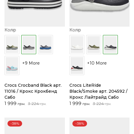
Колір
Колір
+9 More
+10 More
Crocs Crocband Black арт.
Crocs LiteRide
11016 / Крокс Крокбенд
Black/Smoke арт. 204592 /
Сабо
Крокс Лайтрайд Сабо
Оригінальна
Поточна
Оригінальна
Поточна
1 999
1 999
3 224
3 224
грн.
грн.
грн.
грн.
ціна:
ціна:
ціна:
ціна:
3
1
3
1
224 грн..
999 грн..
224 грн..
999 грн..
-38%
-38%