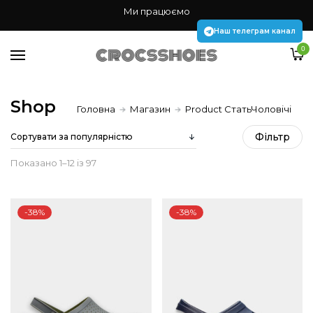
Жінкам
Ми працюємо
Чоловікам
Наш телеграм канал
0
Дітям
Аксесуари Jibbitz
Shop
Головна
Магазин
Product СтатьЧоловічі
Наш телеграм канал
Фiльтр
Sorted
Показано 1–12 із 97
by
-38%
-38%
popularity