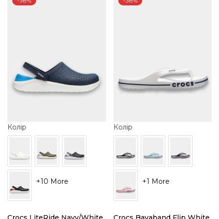
-38%
-38%
Колір
Колір
+10 More
+1 More
Crocs LiteRide Navy/White
Crocs Bayaband Flip White