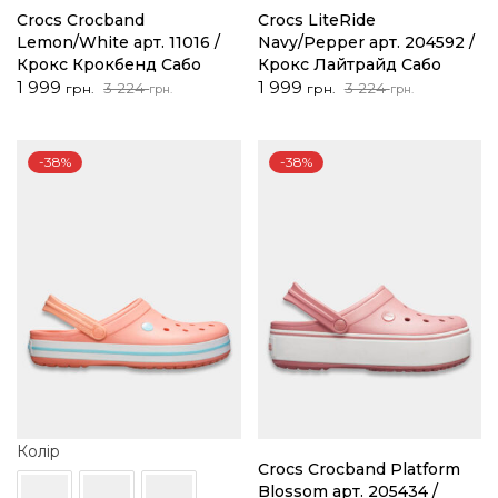
Crocs Crocband
Crocs LiteRide
Lemon/White арт. 11016 /
Navy/Pepper арт. 204592 /
Крокс Крокбенд Сабо
Крокс Лайтрайд Сабо
Оригінальна
Поточна
Оригінальна
Поточна
1 999
1 999
3 224
3 224
грн.
грн.
грн.
грн.
ціна:
ціна:
ціна:
ціна:
3
1
3
1
224 грн..
999 грн..
224 грн..
999 грн..
-38%
-38%
Колір
Crocs Crocband Platform
Blossom арт. 205434 /