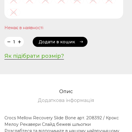
41
44
Немає в наявності
Додати в кошик
Додати в кошик
Як підібрати розмір?
Опис
Додаткова інформація
Crocs Mellow Recovery Slide Bone арт. 208392 / Крокс
Мелоу Рекавери Слайд бежеві шльопки
Розслабтеся та відпочиньте в нашому найзручнішому