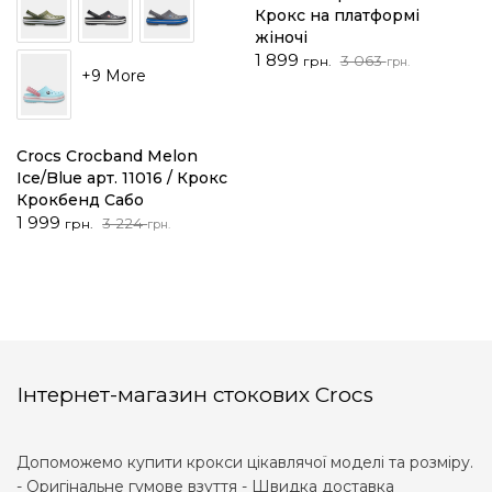
Крокс на платформі
жіночі
Оригінальна
Поточна
1 899
3 063
грн.
грн.
+9 More
ціна:
ціна:
3
1
063 грн..
899 грн..
Crocs Crocband Melon
Ice/Blue арт. 11016 / Крокс
Крокбенд Сабо
Оригінальна
Поточна
1 999
3 224
грн.
грн.
ціна:
ціна:
3
1
224 грн..
999 грн..
Інтернет-магазин стокових Crocs
Допоможемо купити крокси цікавлячої моделі та розміру.
- Оригінальне гумове взуття - Швидка доставка