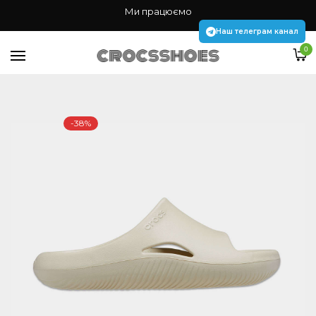
Жінкам
Ми працюємо
Чоловікам
Наш телеграм канал
0
Дітям
Аксесуари Jibbitz
-38%
Наш телеграм канал