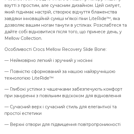
взутті з простим, але сучасним дизайном. Цей силует,
який піднімає настрій, створює відчуття блаженства
завдяки інноваційній суміші м’якої піни LiteRide™, яка
дозволяє вашим ногам танути в устілках. Розслабтеся та
дайте собі відновитися після того, що принесе день, у
Mellow Collection.
Особливості Crocs Mellow Recovery Slide Bone:
— Неймовірно легкий і зручний у носінні
— Повністю сформований за нашою найзручнішою
технологією LiteRide™
— Глибокі устілки з чашечками забезпечують комфорт
при зануренні з повільним відскоком для відновлення
— Сучасний верх і сучасний стиль для елегантної та
простої естетики
— Верхні отвори для підвищення повітропроникності