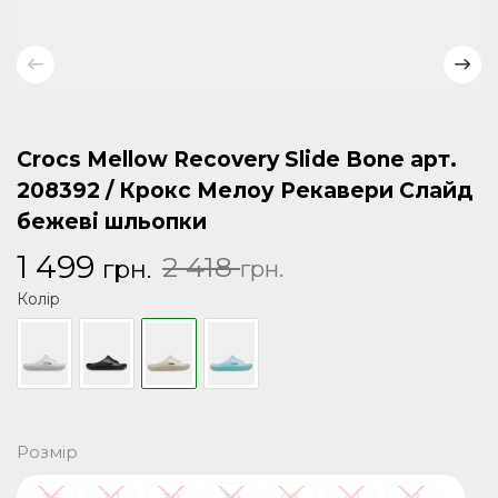
Crocs Mellow Recovery Slide Bone арт.
208392 / Крокс Мелоу Рекавери Слайд
бежеві шльопки
Оригінальна
Поточна
1 499
2 418
грн.
грн.
ціна:
ціна:
Колір
2
1
418 грн..
499 грн..
Розмір
36
37
38
39
40-
42
43